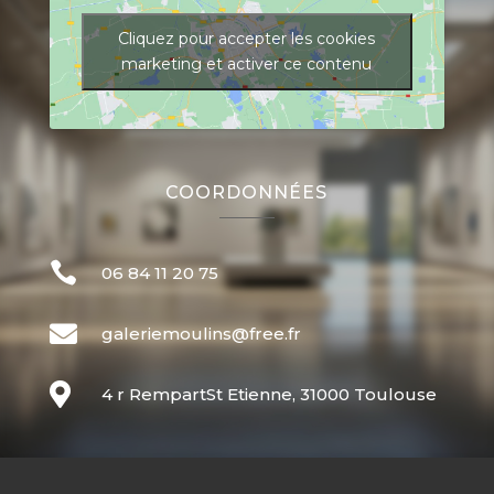
Cliquez pour accepter les cookies
marketing et activer ce contenu
COORDONNÉES

06 84 11 20 75

galeriemoulins@free.fr

4 r RempartSt Etienne, 31000 Toulouse