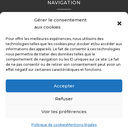
NAVIGATION
Gérer le consentement
Accueil
Prestations
Contact
aux cookies
Mentions légales
Pour offrir les meilleures expériences, nous utilisons des
technologies telles que les cookies pour stocker et/ou accéder aux
informations des appareils. Le fait de consentir à ces technologies
RÉALISATION
nous permettra de traiter des données telles que le
comportement de navigation ou les ID uniques sur ce site. Le fait
de ne pas consentir ou de retirer son consentement peut avoir un
effet négatif sur certaines caractéristiques et fonctions.
Accepter
Recherches fréquentes
Refuser
Galerie d’art à Toulouse
Antiquités à
Voir les préférences
Toulouse
Estimation œuvres d’arts à
©Galerie Moulins – 2024 – Tous droits
Toulouse
Achat œuvres d’art à Toulouse
réservés
Politique de cookies
Mentions légales
Estimation tableaux à Toulouse
Vente