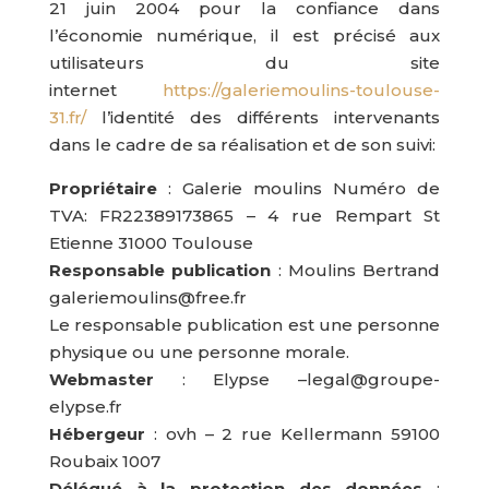
21 juin 2004 pour la confiance dans
l’économie numérique, il est précisé aux
utilisateurs du site
internet
https://galeriemoulins-toulouse-
31.fr/
l’identité des différents intervenants
dans le cadre de sa réalisation et de son suivi:
Propriétaire
: Galerie moulins Numéro de
TVA: FR22389173865 – 4 rue Rempart St
Etienne 31000 Toulouse
Responsable publication
: Moulins Bertrand
galeriemoulins@free.fr
Le responsable publication est une personne
physique ou une personne morale.
Webmaster
: Elypse –legal@groupe-
elypse.fr
Hébergeur
: ovh – 2 rue Kellermann 59100
Roubaix 1007
Délégué à la protection des données
: