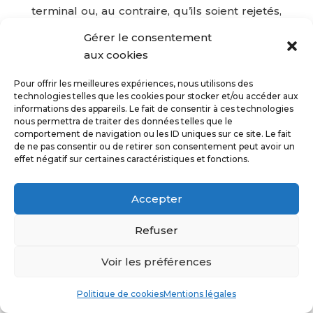
terminal ou, au contraire, qu’ils soient rejetés,
soit systématiquement, soit selon leur
Gérer le consentement
émetteur. L’Utilisateur peut également
aux cookies
configurer son logiciel de navigation de
manière à ce que l’acceptation ou le refus
Pour offrir les meilleures expériences, nous utilisons des
technologies telles que les cookies pour stocker et/ou accéder aux
des Cookies lui soient proposés
informations des appareils. Le fait de consentir à ces technologies
ponctuellement, avant qu’un Cookie soit
nous permettra de traiter des données telles que le
susceptible d’être enregistré dans son
comportement de navigation ou les ID uniques sur ce site. Le fait
de ne pas consentir ou de retirer son consentement peut avoir un
terminal.
https://galeriemoulins-toulouse-
effet négatif sur certaines caractéristiques et fonctions.
31.fr/
informe l’Utilisateur que, dans ce cas, il
se peut que les fonctionnalités de son logiciel
Accepter
de navigation ne soient pas toutes
disponibles.
Refuser
Si l’Utilisateur refuse l’enregistrement de
Voir les préférences
Cookies dans son terminal ou son navigateur,
ou si l’Utilisateur supprime ceux qui y sont
Politique de cookies
Mentions légales
enregistrés, l’Utilisateur est informé que sa